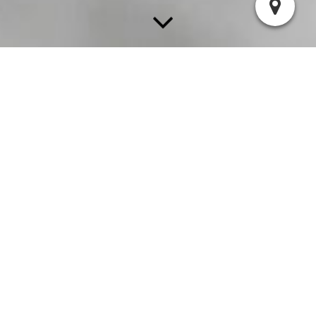
SPORTBEREICHE
Bei uns im Verein findet jeder seinen Platz, egal
ob beim
Aikido
,
Badminiton
,
Eltern-Kind-Turnen
,
Herren-Fußball
,
Jugendfußball
,
Fußballfreunde
,